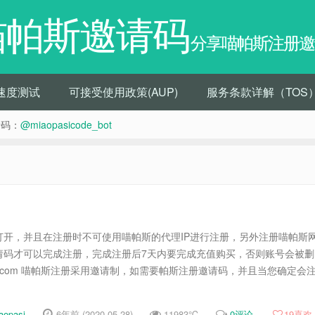
喵帕斯邀请码
分享喵帕斯注册邀
速度测试
可接受使用政策(AUP)
服务条款详解（TOS
请码：
@miaopasicode_bot
打开，并且在注册时不可使用喵帕斯的代理IP进行注册，另外注册喵帕斯
请码才可以完成注册，完成注册后7天内要完成充值购买，否则账号会被删
.com 喵帕斯注册采用邀请制，如需要帕斯注册邀请码，并且当您确定会
aopasi
6年前 (2020-05-28)
11983℃
0评论
19
喜欢