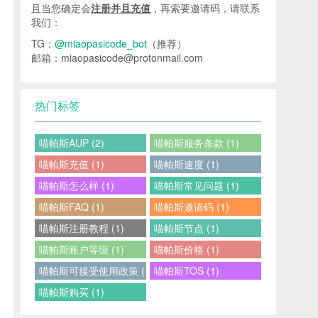
且当您确定会
注册并且充值
，再索要邀请码，请联系
我们：
TG：
@miaopasicode_bot
（推荐）
邮箱：
miaopasicode@protonmail.com
热门标签
喵帕斯AUP (2)
喵帕斯服务条款 (1)
喵帕斯充值 (1)
喵帕斯速度 (1)
喵帕斯怎么样 (1)
喵帕斯常见问题 (1)
喵帕斯FAQ (1)
喵帕斯邀请码 (1)
喵帕斯注册教程 (1)
喵帕斯节点 (1)
喵帕斯账户等级 (1)
喵帕斯价格 (1)
喵帕斯可接受使用政策 (1)
喵帕斯TOS (1)
喵帕斯购买 (1)