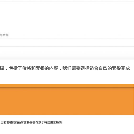
等级，包括了价格和套餐的内容，我们需要选择适合自己的套餐完成