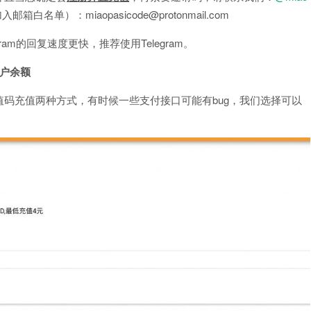
加入邮箱白名单）：
miaopasicode@protonmail.com
am的回复速度更快，推荐使用Telegram。
户余额
码充值两种方式，有时候一些支付接口可能有bug，我们选择可以