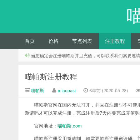
首页
价格
节点列表
注册教程
当您确定会注册喵帕斯并且充值，可以联系我们索要邀
喵帕斯注册教程
喵帕斯
miaopasi
6年前 (2020-05-28)
喵帕斯官网在国内无法打开，并且在注册时不可使用
邀请码才可以完成注册，完成注册后7天内要完成充值
官网地址：
喵帕斯.com
喵帕斯注册采用邀请制，如需要帕斯注册邀请码，