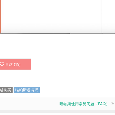
喜欢 (
19
)
斯购买
喵帕斯邀请码
喵帕斯使用常见问题（FAQ）