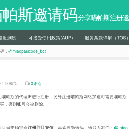
喵帕斯邀请码
分享喵帕斯注册邀
速度测试
可接受使用政策(AUP)
服务条款详解（TOS
请码：
@miaopasicode_bot
11995℃
0评论
喵帕斯的代理IP进行注册，另外注册喵帕斯网络加速时需要喵帕斯
购买，否则账号会被删除。
并且当您确定会
注册并且充值
，再索要邀请码，请联系我们：
@miao