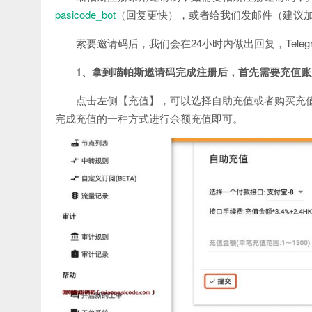
pasicode_bot
（回复更快），或者给我们发邮件（建议
索要邀请码后，我们会在24小时内做出回复，Telegr
1、拿到喵帕斯邀请码完成注册后，首先需要充值账
点击左侧【充值】，可以选择自助充值或者购买充值
完成充值的一种方式进行余额充值即可。